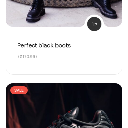
Perfect black boots
$
170.99
SALE