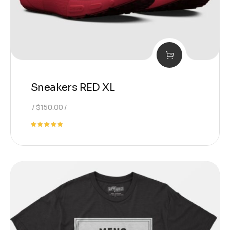
Sneakers RED XL
$
150.00
Note
5.00
sur 5