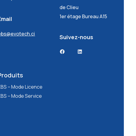
de Clieu
1er étage Bureau A15
Email
ebs@evotech.ci
Suivez-nous
Facebook
LinkedIn
Produits
EBS – Mode Licence
EBS – Mode Service